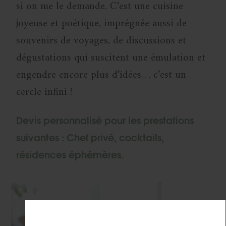
si on me le demande. C’est une cuisine
joyeuse et poétique, imprégnée aussi de
souvenirs de voyages, de discussions et
dégustations qui suscitent une émulation et
engendre encore plus d’idées… c’est un
cercle infini !
Devis personnalisé pour les prestations
suivantes : Chef privé, cocktails,
résidences éphémères.