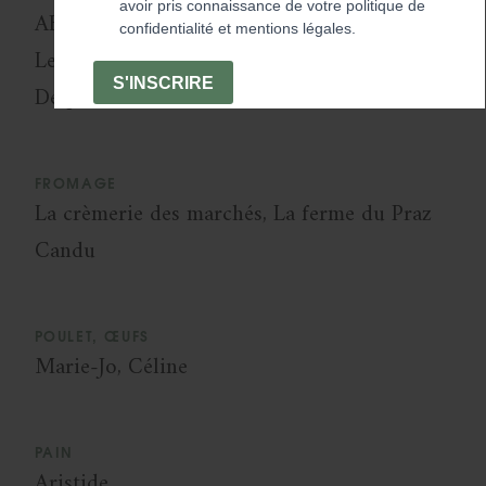
ABC de Saison, Sylvianne et Bernard Veyrat,
Le bouquet Savoyard, Les Jardins du Salève,
Delphine Lenoir, François Ducloz
FROMAGE
La crèmerie des marchés, La ferme du Praz
Candu
POULET, ŒUFS
Marie-Jo, Céline
PAIN
Aristide